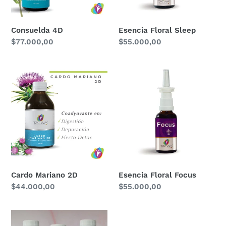
Esencia Floral Sleep
Consuelda 4D
Precio
$55.000,00
Precio
$77.000,00
habitual
habitual
Cardo
Esencia
Mariano
Floral
2D
Focus
Cardo Mariano 2D
Esencia Floral Focus
Precio
$44.000,00
Precio
$55.000,00
habitual
habitual
Kit