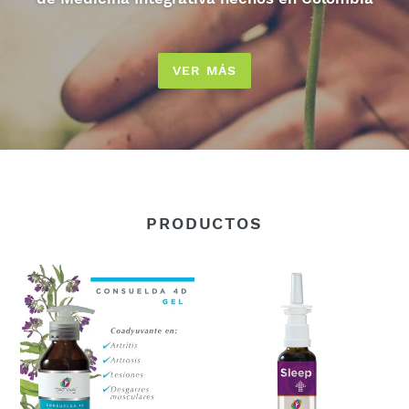
VER MÁS
PRODUCTOS
Consuelda
Esencia
4D
Floral
Sleep