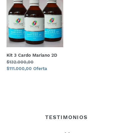
3
Cardo
Mariano
2D
Kit 3 Cardo Mariano 2D
Precio
$132.000,00
habitual
Precio
$111.000,00
Oferta
de
oferta
TESTIMONIOS